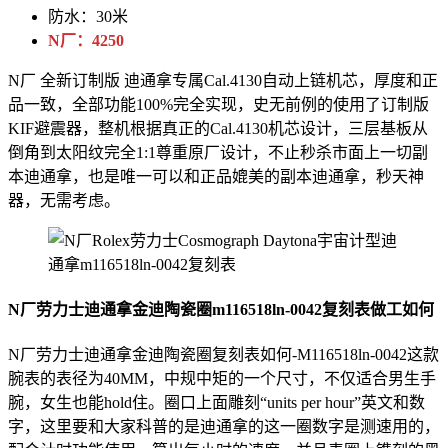
防水：30米
N厂：4250
N厂 全新订制版 迪通拿专属Cal.4130自动上链机芯，厚度和正
品一致，全部功能100%完全实现，史无前例的使用了订制版
KIF避震器，整机根据真正的Cal.4130机芯设计，三层基板从
倒角到太阳纹完全1:1尊重原厂设计，不止秒杀市面上一切副
本迪通拿，也是唯一可以和正品媲美的副本迪通拿，秒天神
器，无需考虑。
N厂劳力士迪通拿金迪陶瓷圈m116518ln-0042复刻表做工如何
N厂劳力士迪通拿金迪陶瓷圈复刻表如何-M116518ln-0042这款
腕表的表径为40MM，中规中矩的一个尺寸，不仅适合男生手
腕，女生也能hold住。圈口上面雕刻“units per hour”英文和数
字，这里要和大家科普的是迪通拿的这一圈数字是测速用的，