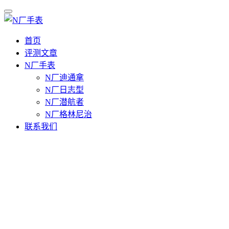
首页
评测文章
N厂手表
N厂迪通拿
N厂日志型
N厂潜航者
N厂格林尼治
联系我们