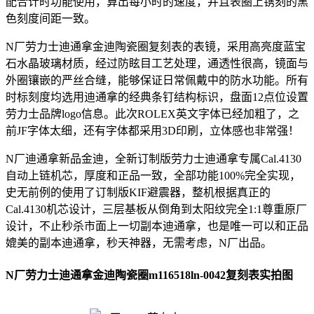
配合计时功能使用，算出每小时的速度，并且表圈上镌刻的黑
色刻度间距一致。
N厂劳力士迪通拿金迪陶瓷圈复刻表的表镜，采用高亮度蓝宝
石水晶玻璃材质，经过防眩目工艺处理，通透性很高，镜面与
外圈镶嵌的严丝合缝，能够保证日常佩戴中的防水功能。所有
时标刻度均选用迪通拿的经典条钉结构标识，盘面12点位设置
劳力士品牌logo信息。此次ROLEX英文字体已经加粗了，之
前JF字体太细，还有字体都采用3D印刷，立体感也非常强！
N厂迪通拿新品金迪，全新订制版劳力士迪通拿专属Cal.4130
自动上链机芯，厚度和正品一致，全部功能100%完全实现，
史无前例的使用了订制版KIF避震器，整机根据真正的
Cal.4130机芯设计，三层基板从倒角到太阳纹完全1:1尊重原厂
设计，不止秒杀市面上一切副本迪通拿，也是唯一可以和正品
媲美的副本迪通拿，秒天神器，无需考虑，N厂出品。
N厂劳力士迪通拿金迪陶瓷圈m116518ln-0042复刻表实拍图