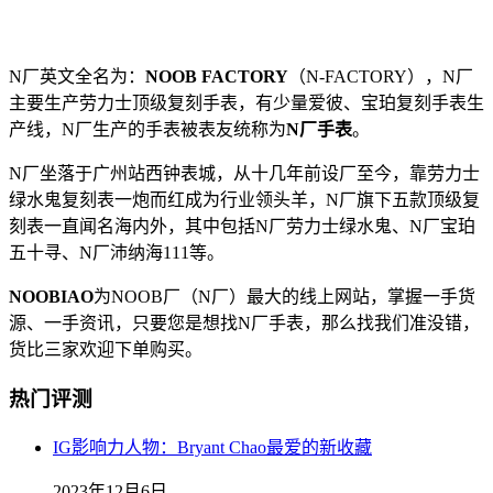
N厂英文全名为：
NOOB FACTORY
（N-FACTORY），N厂
主要生产劳力士顶级复刻手表，有少量爱彼、宝珀复刻手表生
产线，N厂生产的手表被表友统称为
N厂手表
。
N厂坐落于广州站西钟表城，从十几年前设厂至今，靠劳力士
绿水鬼复刻表一炮而红成为行业领头羊，N厂旗下五款顶级复
刻表一直闻名海内外，其中包括N厂劳力士绿水鬼、N厂宝珀
五十寻、N厂沛纳海111等。
NOOBIAO
为NOOB厂（N厂）最大的线上网站，掌握一手货
源、一手资讯，只要您是想找N厂手表，那么找我们准没错，
货比三家欢迎下单购买。
热门评测
IG影响力人物：Bryant Chao最爱的新收藏
2023年12月6日