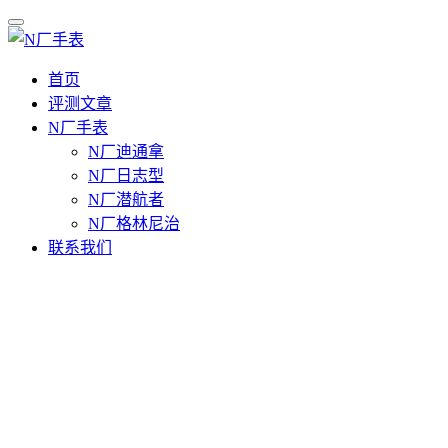
首页
评测文章
N厂手表
N厂迪通拿
N厂日志型
N厂潜航者
N厂格林尼治
联系我们