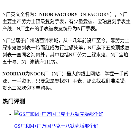
N厂英文全名为：
NOOB FACTORY
（N-FACTORY），N厂
主要生产劳力士顶级复刻手表，有少量爱彼、宝珀复刻手表生
产线，N厂生产的手表被表友统称为
N厂手表
。
N厂坐落于广州站西钟表城，从十几年前设厂至今，靠劳力士
绿水鬼复刻表一炮而红成为行业领头羊，N厂旗下五款顶级复
刻表一直闻名海内外，其中包括N厂劳力士绿水鬼、N厂宝珀
五十寻、N厂沛纳海111等。
NOOBIAO
为NOOB厂（N厂）最大的线上网站，掌握一手货
源、一手资讯，只要您是想找N厂手表，那么找我们准没错，
货比三家欢迎下单购买。
热门评测
GS厂和M+厂万国马克十八钛壳版那个好