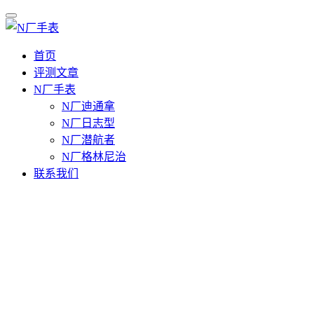
首页
评测文章
N厂手表
N厂迪通拿
N厂日志型
N厂潜航者
N厂格林尼治
联系我们