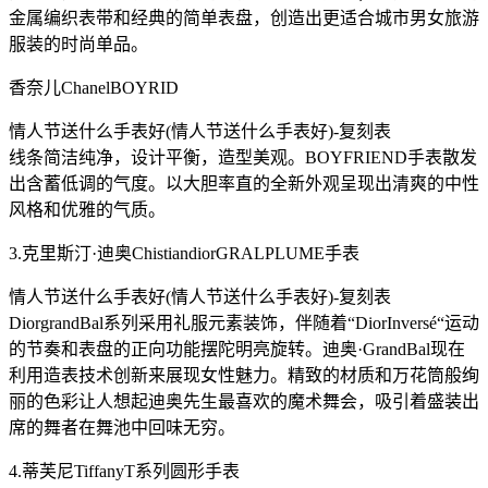
金属编织表带和经典的简单表盘，创造出更适合城市男女旅游
服装的时尚单品。
香奈儿ChanelBOYRID
情人节送什么手表好(情人节送什么手表好)-复刻表
线条简洁纯净，设计平衡，造型美观。BOYFRIEND手表散发
出含蓄低调的气度。以大胆率直的全新外观呈现出清爽的中性
风格和优雅的气质。
3.克里斯汀·迪奥ChistiandiorGRALPLUME手表
情人节送什么手表好(情人节送什么手表好)-复刻表
DiorgrandBal系列采用礼服元素装饰，伴随着“DiorInversé“运动
的节奏和表盘的正向功能摆陀明亮旋转。迪奥·GrandBal现在
利用造表技术创新来展现女性魅力。精致的材质和万花筒般绚
丽的色彩让人想起迪奥先生最喜欢的魔术舞会，吸引着盛装出
席的舞者在舞池中回味无穷。
4.蒂芙尼TiffanyT系列圆形手表