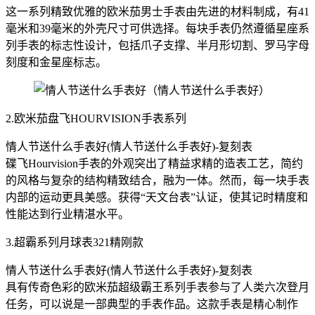
这一系列精致优雅的欧米茄男士手表由先进的材料制成，有41
毫米和39毫米的外壳尺寸可供选择。每块手表仍然遵循星座系
列手表的标志性设计，包括爪子支撑、半月形切割、罗马字母
刻度和金星座标志。
2.欧米茄盘飞HOURVISION手表系列
情人节送什么手表好(情人节送什么手表好)-复刻表
碟飞Hourvision手表的外观突出了精益求精的造表工艺，简约
的风格与复杂的结构精致结合，融为一体。然而，每一块手表
内部的运动更具美感。获得“天文台表”认证，使其记时精度和
性能达到行业精湛水平。
3.超霸系列月球表321精刚款
情人节送什么手表好(情人节送什么手表好)-复刻表
具有传奇色彩的欧米茄超级霸王系列手表参与了人类六次登月
任务，可以说是一部典型的手表作品。这款手表是精心制作