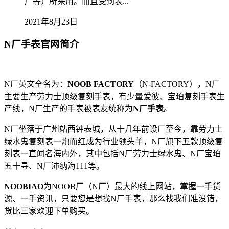
厂等）所采用。而且受到表...
2021年8月23日
N厂手表官网简介
N厂英文全名为：
NOOB FACTORY
（N-FACTORY），N厂
主要生产劳力士顶级复刻手表，有少量爱彼、宝珀复刻手表生
产线，N厂生产的手表被表友统称为
N厂手表
。
N厂坐落于广州站西钟表城，从十几年前设厂至今，靠劳力士
绿水鬼复刻表一炮而红成为行业领头羊，N厂旗下五款顶级复
刻表一直闻名海内外，其中包括N厂劳力士绿水鬼、N厂宝珀
五十寻、N厂沛纳海111等。
NOOBIAO
为NOOB厂（N厂）最大的线上网站，掌握一手货
源、一手资讯，只要您是想找N厂手表，那么找我们准没错，
货比三家欢迎下单购买。