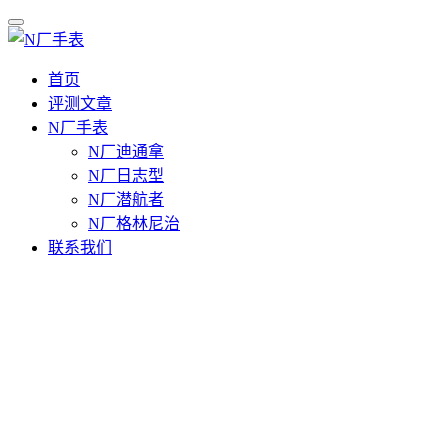
首页
评测文章
N厂手表
N厂迪通拿
N厂日志型
N厂潜航者
N厂格林尼治
联系我们