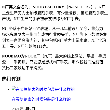
N厂英文全名为：
NOOB FACTORY
（N-FACTORY），N厂
主要生产劳力士顶级复刻手表，有少量爱彼、宝珀复刻手表生
产线，N厂生产的手表被表友统称为
N厂手表
。
N厂坐落于广州站西钟表城，从十几年前设厂至今，靠劳力士
绿水鬼复刻表一炮而红成为行业领头羊，N厂旗下五款顶级复
刻表一直闻名海内外，其中包括N厂劳力士绿水鬼、N厂宝珀
五十寻、N厂沛纳海111等。
NOOBIAO
为NOOB厂（N厂）最大的线上网站，掌握一手货
源、一手资讯，只要您是想找N厂手表，那么找我们准没错，
货比三家欢迎下单购买。
热门评测
在买复刻表的时候包装是什么样的
2021年6月9日