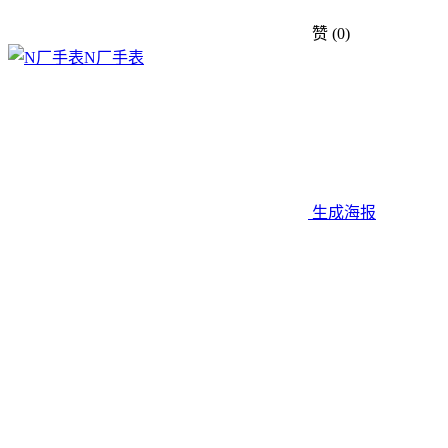
赞
(0)
N厂手表
生成海报