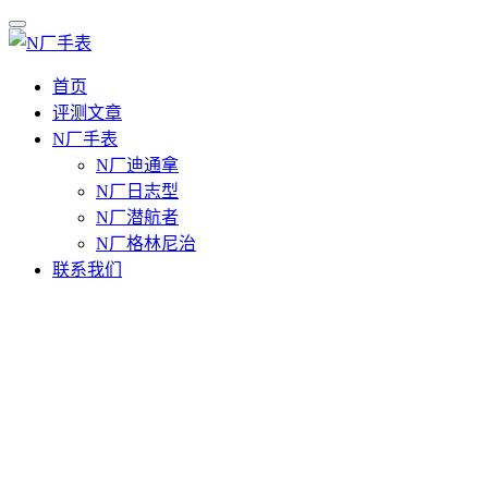
首页
评测文章
N厂手表
N厂迪通拿
N厂日志型
N厂潜航者
N厂格林尼治
联系我们