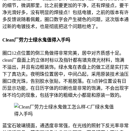
的细节，微调那里，比之前要更加的干净，还有焊接点，要干
净光滑好多，没有明显的焊接点！包括电镀，之前的版本有许
多反馈说随着佩戴，圈口数字会产生褪色的问题，这次版本通
过新的电镀技术，也是彻底把这个问题杜绝了。
Clean厂劳力士绿水鬼值得入手吗
圈口12点位置的倒三角做得非常完美，居中对齐质感十足。
clean厂盘面上的立体时标以及指针都有填充夜光材料，饱满
不溢出，并且有边框装饰。绿水鬼在表盘上的做工还是实打实
下了真功夫。夜明珠位置居中，中间凸起，采用原装技术油压
圈口夜光珠，告别胶水张贴，不易脱落。在3点钟位置设有日
历显示功能，在日历字体的印刷也是非常的饱满，不会出现字
体不均匀的现象，包括字体的粗细大小都是和原装一致的。
蓝宝石玻璃镜面，通透度非常强，在光线的照射下反光率非常