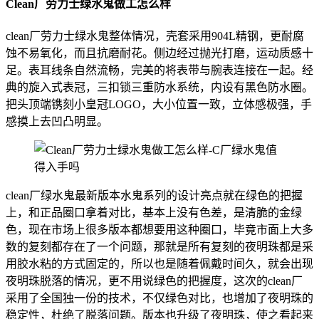
Clean厂劳力士绿水鬼做工怎么样
clean厂劳力士绿水鬼整体情况，壳套采用904L精钢，更耐腐
蚀不易氧化，而且抗磨耐花。侧边经过抛光打磨，运动质感十
足。表耳线条自然流畅，完美的将表带与腕表连接在一起。经
典的旋入式表冠，三扣锁三重防水系统，内设有黑色防水圈。
把头顶端镌刻小皇冠LOGO，大小位置一致，立体感极强，手
感摸上去凹凸明显。
clean厂绿水鬼最新版本水鬼系列的设计亮点就在绿色的把握
上，和正品圈口拿着对比，基本上没有色差，是清脆的金绿
色，现在市场上很多版本都想要用这种圈口，毕竟市面上大多
数的复刻都存在了一个问题，那就是所有复刻的夜明珠都是采
用胶水粘的方式固定的，所以也是随着佩戴时间久，就会出现
夜明珠脱落的情况，更不用说绿色的把握度，这次的clean厂
采用了全国独一份的技术，不仅绿色对比，也增加了夜明珠的
稳定性，杜绝了脱落问题。版本也升级了夜明珠，使之看起来