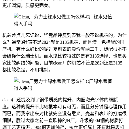
更加圆润，质感更完美。
机芯差点儿忘记说，毕竟品评复刻表我一般不说机芯的，为什
么？通常3针表不是2824就是3135机芯，而且清一色标配的国
产机，有什么好说的呢？复刻表的卖价就两三千，标配根本不
会给你什么瑞士机。而水鬼比较特殊的是有3135选择，也是买
家比较纠结的问题，目前clean厂的机芯不管是2824还是3135
都比较稳定，不用挑剔。
clean厂还提及到了钢带质感的提升、内圈激光字体的细腻
度。这种的提升不比较根本可有可无，而且分分钟是心理作用
而已，而我拿出来对比就完全没有意义。壳套和表带的打磨很
细腻，胜过大家之前一直吹捧的N厂，升级的904钢的材质打
磨工艺更精湛，904钢更加纯粹，拉丝更细腻！还有就是表扣