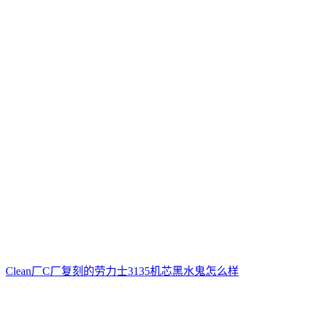
Clean厂C厂复刻的劳力士3135机芯黑水鬼怎么样