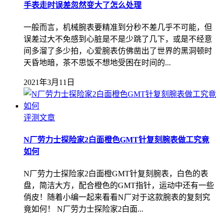
手表走时误差忽然变大了怎么处理
一般而言，机械腕表要精准到分秒不差几乎不可能，但
误差过大不免感到心脏是不是少跳了几下，或是不经意
间多溜了多少拍，心爱腕表仿佛凿出了世界的黑洞顿时
天昏地暗，茶不思饭不想地受困在时间的...
2021年3月11日
评测文章
N厂劳力士探险家2白面橙色GMT针复刻腕表做工究竟
如何
N厂劳力士探险家2白面橙GMT针复刻腕表，白色的表
盘，简洁大方，配合橙色的GMT指针，运动中还有一些
俏皮！随着小编一起来看看N厂对于这款腕表的复刻究
竟如何！ N厂劳力士探险家2白面...