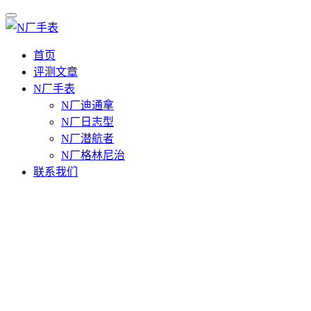
首页
评测文章
N厂手表
N厂迪通拿
N厂日志型
N厂潜航者
N厂格林尼治
联系我们