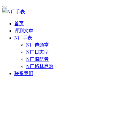
首页
评测文章
N厂手表
N厂迪通拿
N厂日志型
N厂潜航者
N厂格林尼治
联系我们