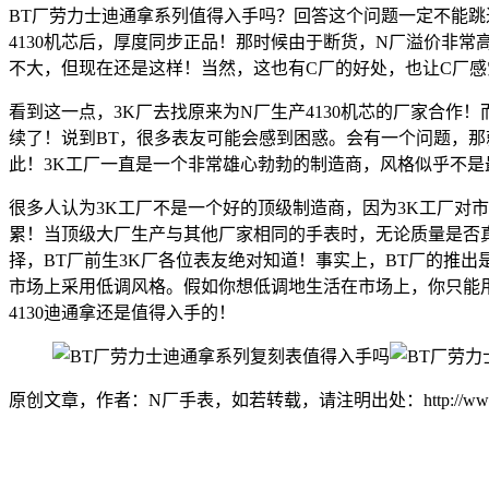
BT厂劳力士迪通拿系列值得入手吗？回答这个问题一定不能跳过
4130机芯后，厚度同步正品！那时候由于断货，N厂溢价非
不大，但现在还是这样！当然，这也有C厂的好处，也让C厂
看到这一点，3K厂去找原来为N厂生产4130机芯的厂家合
续了！说到BT，很多表友可能会感到困惑。会有一个问题，那就
此！3K工厂一直是一个非常雄心勃勃的制造商，风格似乎不是
很多人认为3K工厂不是一个好的顶级制造商，因为3K工厂对
累！当顶级大厂生产与其他厂家相同的手表时，无论质量是否
择，BT厂前生3K厂各位表友绝对知道！事实上，BT厂的推出
市场上采用低调风格。假如你想低调地生活在市场上，你只能用
4130迪通拿还是值得入手的！
原创文章，作者：N厂手表，如若转载，请注明出处：http://www.noobs