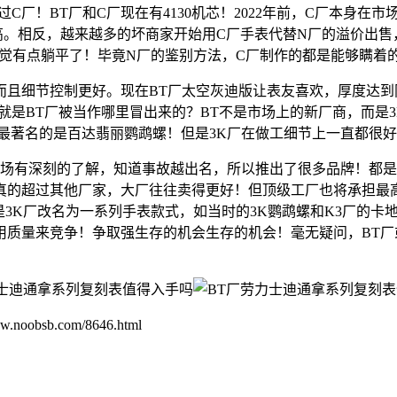
C厂！BT厂和C厂现在有4130机芯！2022年前，C厂本身在
常高。相反，越来越多的坏商家开始用C厂手表代替N厂的溢价出
感觉有点躺平了！毕竟N厂的鉴别方法，C厂制作的都是能够瞒着
作！而且细节控制更好。现在BT厂太空灰迪版让表友喜欢，厚度
是BT厂被当作哪里冒出来的？BT不是市场上的新厂商，而是3K
最著名的是百达翡丽鹦鹉螺！但是3K厂在做工细节上一直都很
市场有深刻的了解，知道事故越出名，所以推出了很多品牌！都
真的超过其他厂家，大厂往往卖得更好！但顶级工厂也将承担最高
是3K厂改名为一系列手表款式，如当时的3K鹦鹉螺和K3厂的卡
质量来竞争！争取强生存的机会生存的机会！毫无疑问，BT厂或
b.com/8646.html