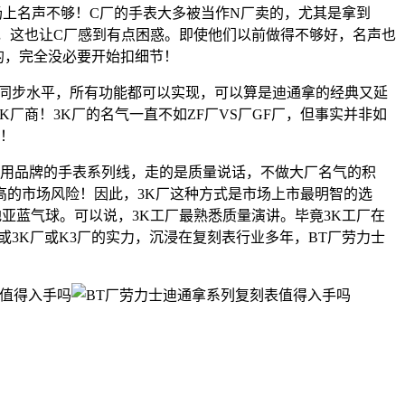
市场上名声不够！C厂的手表大多被当作N厂卖的，尤其是拿到
售，这也让C厂感到有点困惑。即使他们以前做得不够好，名声也
的，完全没必要开始扣细节！
达到同步水平，所有功能都可以实现，可以算是迪通拿的经典又延
厂商！3K厂的名气一直不如ZF厂VS厂GF厂，但事实并非如
好！
是用品牌的手表系列线，走的是质量说话，不做大厂名气的积
的市场风险！因此，3K厂这种方式是市场上市最明智的选
地亚蓝气球。可以说，3K工厂最熟悉质量演讲。毕竟3K工厂在
3K厂或K3厂的实力，沉浸在复刻表行业多年，BT厂劳力士