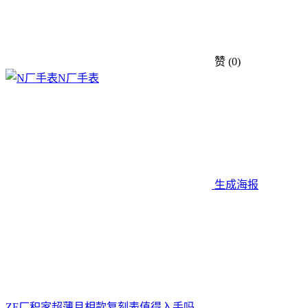
赞
(0)
N厂手表
生成海报
ZF厂积家超薄月相款复刻表值得入手吗