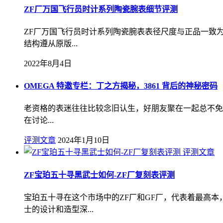
ZF厂万国飞行员时计系列陶瓷腕表细节评测
ZF厂万国飞行员时计系列陶瓷腕表表径尺度与正品一致为
结构遵从原版...
2022年8月4日
OMEGA 特邀专栏：丁之方揭秘，3861 背后的神秘密码
老资格的表迷往往比较念旧认生，好朋友聚在一起总不免会私
在讨论...
评测文章
2024年1月10日
评测文章
ZF宝珀五十寻黑武士如何-ZF厂复刻表评测
宝珀五十寻在这个市场中的ZF厂和GF厂，代表着最高
士的设计和造型深...