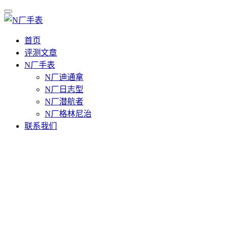
首页
评测文章
N厂手表
N厂迪通拿
N厂日志型
N厂潜航者
N厂格林尼治
联系我们