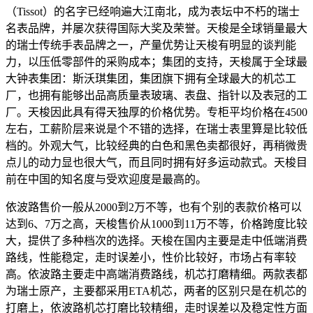
（Tissot）的名字已经响遍大江南北，成为表坛中不朽的瑞士
名表品牌，并屡次获得国际大奖及荣誉。天梭是全球销量最大
的瑞士传统手表品牌之一，产量优势让天梭有明显的谈判能
力，以压低零部件的采购成本；集团的支持，天梭属于全球最
大钟表集团：斯沃琪集团，集团旗下拥有全球最大的机芯工
厂，也拥有能够出品高质量表玻璃、表盘、指针以及表冠的工
厂。天梭因此具有得天独厚的价格优势。专柜平均价格在4500
左右，工薪阶层来说是个不错的选择，在瑞士表里算是比较低
档的。外观大气，比较经典的白色和黑色卖都很好，再稍微贵
点儿的动力显也很大气，而且同时拥有好多运动款式。天梭目
前在中国的知名度与受欢迎度是最高的。
依波路售价一般从2000到2万不等，也有个别的表款价格可以
达到6、7万之高，天梭售价从1000到11万不等，价格跨度比较
大，提供了多种档次的选择。天梭在国内主要是走中低端消费
路线，性能稳定，走时误差小，性价比较好，市场占有率较
高。依波路主要走中高端消费路线，机芯打磨精细。两款表都
为瑞士原产，主要都采用ETA机芯，两者的区别只是在机芯的
打磨上，依波路机芯打磨比较精细，走时误差以及稳定性方面