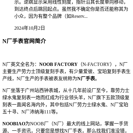
示。逆跳显示采用线性刻度，指针沿其长度单向移动，
到达终点后跳回起点。虽然我不确定你是否还能称其为
小众，因为有整个品牌（如Reserv...
2024年10月2日
N厂手表官网简介
N厂英文全名为：
NOOB FACTORY
（N-FACTORY），N厂
主要生产劳力士顶级复刻手表，有少量爱彼、宝珀复刻手表生
产线，N厂生产的手表被表友统称为
N厂手表
。
N厂坐落于广州站西钟表城，从十几年前设厂至今，靠劳力士
绿水鬼复刻表一炮而红成为行业领头羊，N厂旗下五款顶级复
刻表一直闻名海内外，其中包括N厂劳力士绿水鬼、N厂宝珀
五十寻、N厂沛纳海111等。
NOOBIAO
为NOOB厂（N厂）最大的线上网站，掌握一手货
源、一手资讯，只要您是想找N厂手表，那么找我们准没错，