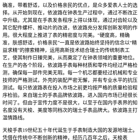
确准，带着舒适，以及价格亲民的优点，是众多爱表人士的选
择。从开始到现在，依波路在钟表生产过程中，通过不断改正
中升级。尤其是在手表发条程序上得以体现，通过对齿轮以及
其它配件螺杆、推动片的改进，依波路充分发挥创新发明的作
用。很大程度上推进了表的精密度与完美。“硬度高，精确
准，肤感舒适，价格亲民”一直是依波路始终坚持的信念以“精
益求精”的擦索精神，运用高新技术结合瑞士的传统制表工
艺，使其制作日臻完美，从而奠定了在钟表领域的重要地位。
在生产的各个阶段，依波路手表每种材质和零件均经过严格检
测，确保每一部件完美无瑕。每一个机芯都要经过机械和专业
技师的严格测试，外壳的装配严密无懈，并有专业水平的抗压
测试。每只依波路表在投入市场之前更均按严格的质量检验程
序检验。来自瑞士的手表品牌依波路，进入国内市场已经很长
时间了。但由于宣传力度不是很大，以至于在国内手表界的知
名度没有天梭、美度等同档次的瑞士手表品牌大。依波路主打
温情路线。
天梭手表19世纪五十年代诞生于手表制造大国的发源地瑞士。
凭借在传统中不断创新的精神，经历几百年之后，天梭表