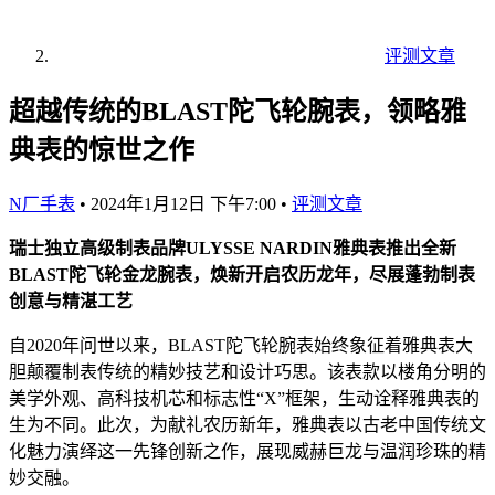
评测文章
超越传统的BLAST陀飞轮腕表，领略雅
典表的惊世之作
N厂手表
•
2024年1月12日 下午7:00
•
评测文章
瑞士独立高级制表品牌ULYSSE NARDIN雅典表推出全新
BLAST陀飞轮金龙腕表，焕新开启农历龙年，尽展蓬勃制表
创意与精湛工艺
自2020年问世以来，BLAST陀飞轮腕表始终象征着雅典表大
胆颠覆制表传统的精妙技艺和设计巧思。该表款以楼角分明的
美学外观、高科技机芯和标志性“X”框架，生动诠释雅典表的
生为不同。此次，为献礼农历新年，雅典表以古老中国传统文
化魅力演绎这一先锋创新之作，展现威赫巨龙与温润珍珠的精
妙交融。