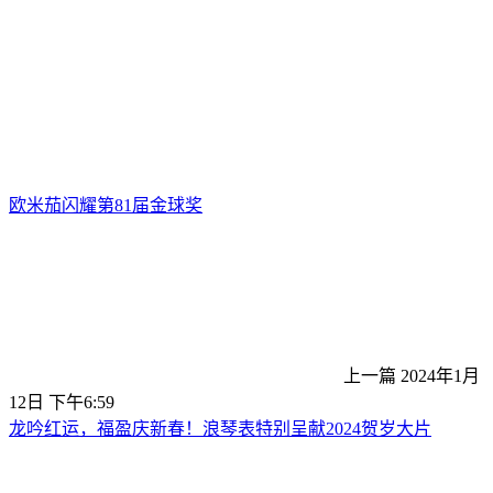
欧米茄闪耀第81届金球奖
上一篇
2024年1月
12日 下午6:59
龙吟红运，福盈庆新春！浪琴表特别呈献2024贺岁大片