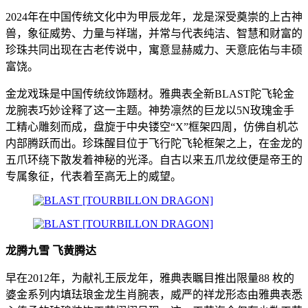
2024年在中国传统文化中为甲辰龙年，龙是深受奠崇的上古神
兽，象征威势、力量与祥瑞，并常与代表纯洁、智慧和财富的
珍珠共同出现在古老传说中，寓意显赫威力、天意庇佑与丰硕
富饶。
金龙戏珠是中国传统纹饰题材。雅典表全新BLAST陀飞轮金
龙腕表巧妙诠释了这一主题。神势凛然的巨龙以5N玫瑰金手
工精心雕刻而成，盘旋于中央镂空“X”框架四周，仿佛自机芯
内部腾跃而出。珍珠醒目位于飞行陀飞轮框架之上，在金龙的
五爪环绕下散发着神秘的光泽。自古以来五爪龙纹便是帝王的
专属象征，代表着至高无上的威望。
龙腾九雪 飞黄腾达
早在2012年，为献礼王辰龙年，雅典表瞩目推出限量88 枚的
婆金系列内填珐琅金龙生肖腕表，威严的祥龙形态由雅典表悉