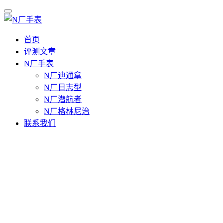
首页
评测文章
N厂手表
N厂迪通拿
N厂日志型
N厂潜航者
N厂格林尼治
联系我们