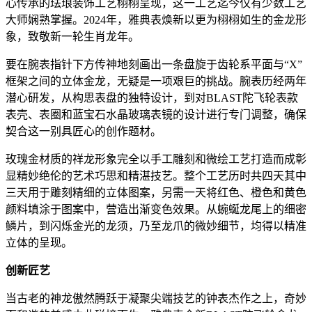
心传承的珐琅装饰工艺栩栩呈现，这一工艺迄今仅有少数工艺
大师娴熟掌握。2024年，雅典表焕新以更为栩栩如生的金龙形
象，致敬新一轮生肖龙年。
要在腕表指针下方传神地刻画出一条盘旋于齿轮系平面与“X”
框架之间的立体金龙，无疑是一项艰巨的挑战。腕表历经两年
潜心研发，从构思表盘的独特设计，到对BLAST陀飞轮表款
表壳、表圈和蓝宝石水晶玻璃表镜的设计进行专门调整，确保
契合这一别具匠心的创作题材。
玫瑰金材质的祥龙形象完全以手工雕刻和微绘工艺打造而成彰
显精妙绝伦的艺术巧思和精湛技艺。整个工艺历时共四天其中
三天用于雕刻精细的立体图案，另需一天将红色、橙色和黄色
颜料填涂于图案中，营造出渐变色效果。从蜿蜒龙尾上的细密
鳞片，到闪烁金光的龙须，乃至龙爪的微妙细节，均得以精准
立体的呈现。
创新匠艺
当古老的神龙傲然腾跃于凝聚尖端技艺的钟表杰作之上，奇妙