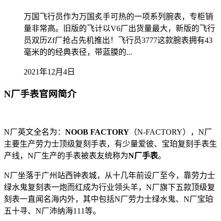
万国飞行员作为万国炙手可热的一项系列腕表，专柜销
量非常高。旧版的飞计以V6厂出货量最大，新版的飞行
员双历Zf厂抢占先机推出！飞行员3777这款腕表拥有43
毫米的的经典表径，带蓝膜的...
2021年12月4日
N厂手表官网简介
N厂英文全名为：
NOOB FACTORY
（N-FACTORY），N厂
主要生产劳力士顶级复刻手表，有少量爱彼、宝珀复刻手表生
产线，N厂生产的手表被表友统称为
N厂手表
。
N厂坐落于广州站西钟表城，从十几年前设厂至今，靠劳力士
绿水鬼复刻表一炮而红成为行业领头羊，N厂旗下五款顶级复
刻表一直闻名海内外，其中包括N厂劳力士绿水鬼、N厂宝珀
五十寻、N厂沛纳海111等。