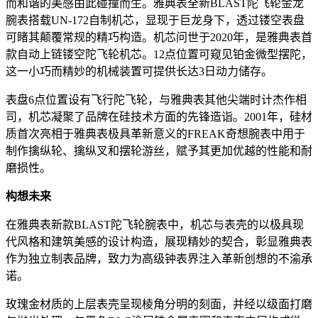
而和谐的美感由此碰撞而生。雅典表全新BLAST陀飞轮金龙
腕表搭载UN-172自制机芯，显现于巨龙身下，透过镂空表盘
可睹其颠覆常规的精巧构造。机芯问世于2020年，是雅典表首
款自动上链镂空陀飞轮机芯。12点位置可窥见铂金微型摆陀，
这一小巧而精妙的机械装置可提供长达3日动力储存。
表盘6点位置设有飞行陀飞轮，与雅典表其他尖端时计杰作相
司，机芯凝聚了品牌在硅技术方面的先锋造诣。2001年，硅材
质首次亮相于雅典表极具革新意义的FREAK奇想腕表中用于
制作擒纵轮、擒纵叉和摆轮游丝，赋予其更加优越的性能和耐
磨损性。
构想未来
在雅典表新款BLAST陀飞轮腕表中，机芯与表壳的以极具现
代风格和建筑美感的设计构造，展现精妙的契合，彰显雅典表
作为独立制表品牌，致力为高级钟表界注入革新创想的不渝承
诺。
玫瑰金材质的上层表壳呈现棱角分明的刻面，并经以级面打磨