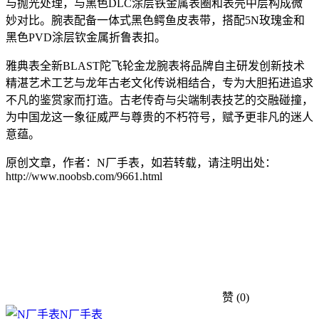
与抛光处理，与黑色DLC涂层铁金属表圈和表壳中层构成微
妙对比。腕表配备一体式黑色鳄鱼皮表带，搭配5N玫瑰金和
黑色PVD涂层钦金属折鲁表扣。
雅典表全新BLAST陀飞轮金龙腕表将品牌自主研发创新技术
精湛艺术工艺与龙年古老文化传说相结合，专为大胆拓进追求
不凡的鉴赏家而打造。古老传奇与尖端制表技艺的交融碰撞，
为中国龙这一象征威严与尊贵的不朽符号，赋予更非凡的迷人
意蕴。
原创文章，作者：N厂手表，如若转载，请注明出处：
http://www.noobsb.com/9661.html
赞
(0)
N厂手表