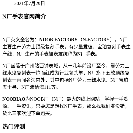
2021年7月29日
N厂手表官网简介
N厂英文全名为：
NOOB FACTORY
（N-FACTORY），N厂
主要生产劳力士顶级复刻手表，有少量爱彼、宝珀复刻手表生
产线，N厂生产的手表被表友统称为
N厂手表
。
N厂坐落于广州站西钟表城，从十几年前设厂至今，靠劳力士
绿水鬼复刻表一炮而红成为行业领头羊，N厂旗下五款顶级复
刻表一直闻名海内外，其中包括N厂劳力士绿水鬼、N厂宝珀
五十寻、N厂沛纳海111等。
NOOBIAO
为NOOB厂（N厂）最大的线上网站，掌握一手货
源、一手资讯，只要您是想找N厂手表，那么找我们准没错，
货比三家欢迎下单购买。
热门评测