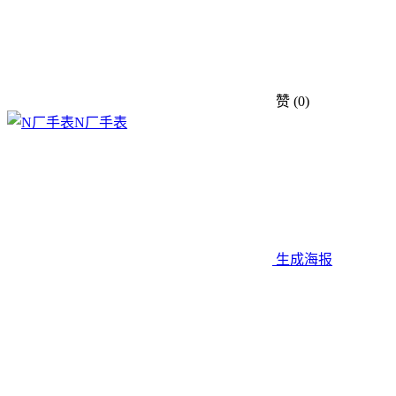
赞
(0)
N厂手表
生成海报