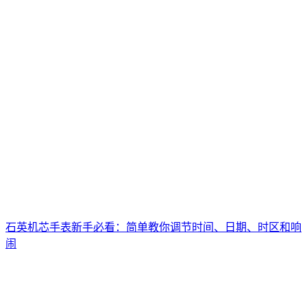
石英机芯手表新手必看：简单教你调节时间、日期、时区和响
闹