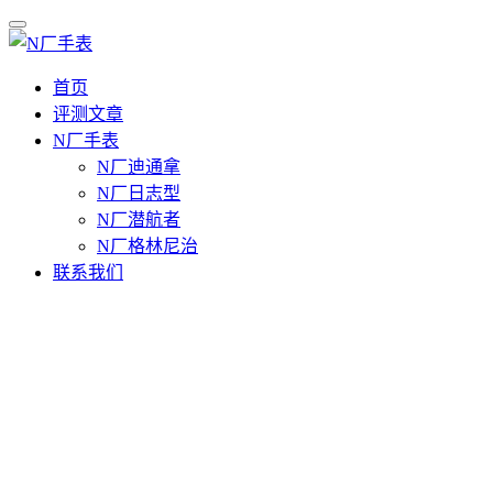
首页
评测文章
N厂手表
N厂迪通拿
N厂日志型
N厂潜航者
N厂格林尼治
联系我们