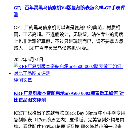
GF厂百年灵黑鸟侦察机V4版复刻腕表怎么样-GF手表评
测
GF工厂的黑鸟侦察机可以说是复刻中的典范，材质相
同，工艺高超。不透底设计，无破绽，站在专业的角度
上也非常难辨真假，不过只是玩玩而已，请不要拿去忽
悠人！ GF厂百年灵黑鸟侦察机V4版...
2022年5月31日
评测文章
KRF厂复刻版本帝舵启承m79500-0002腕表做工如何-对
比正品图文评测
KRF厂也推出了这款帝舵 Black Bay 36mm 中小手腕专用
复刻腕表（17cm腕周之内）皮带版，完美复刻外构与内
构。悉数配件100%可与原版互换!那么随着小编一起来