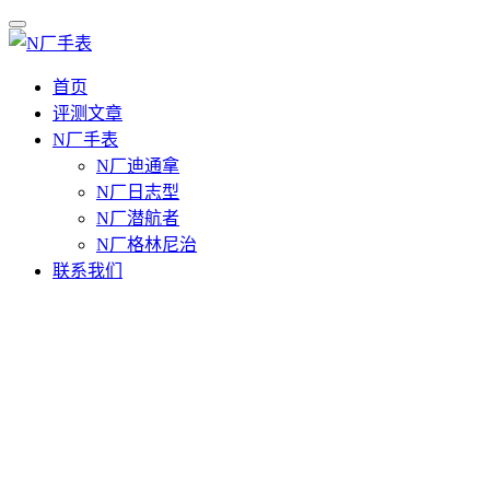
首页
评测文章
N厂手表
N厂迪通拿
N厂日志型
N厂潜航者
N厂格林尼治
联系我们