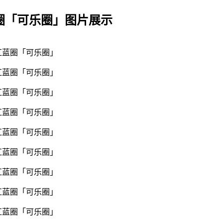
02红蓝圈「可乐圈」图片展示