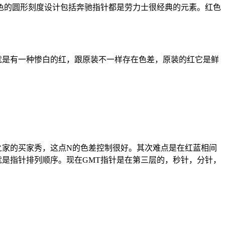
色的圆形刻度设计包括奔驰指针都是劳力士很经典的元素。红色
就是有一种惨白的红，跟原装不一样存在色差，原装的红它是鲜
之家的买家秀，这点N的色差控制很好。其次难点是在红蓝相间
是指针排列顺序。现在GMT指针是在第三层的，秒针，分针，