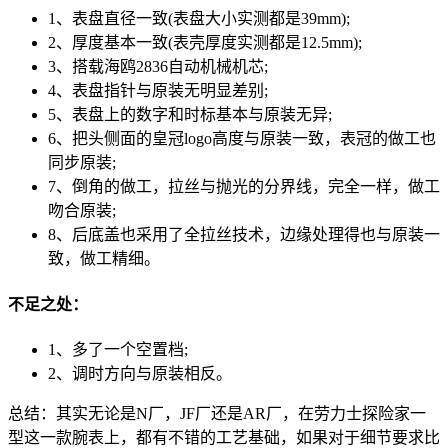
1、表盘直径一致(表盘大小实测都是39mm);
2、厚度基本一致(表壳厚度实测都是12.5mm);
3、搭载海鸥2836自动机械机芯;
4、表盘指针与原装无明显差别;
5、表盘上的数字和时标基本与原装无异;
6、把头侧面的皇冠logo高度与原装一致，表冠的做工也
同步原装;
7、倒角的做工，拉丝与抛光的分界线，完全一样，做工
吻合原装;
8、后底盖也采用了全拉丝技术，边缘处理得也与原装一
致，做工精细。
不足之处：
1、多了一个空置档;
2、调时方向与原装相反。
总结：其实无论是N厂，JF厂还是AR厂，在劳力士探险家一
型这一款腕表上，都有不错的工艺基础，如果对于细节要求比