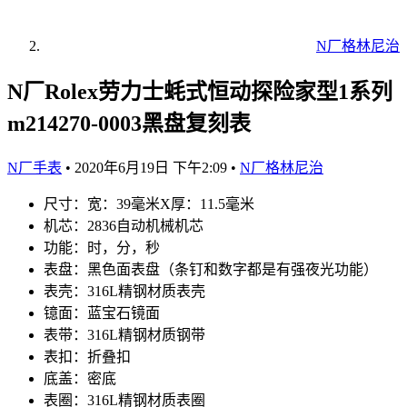
N厂格林尼治
N厂Rolex劳力士蚝式恒动探险家型1系列
m214270-0003黑盘复刻表
N厂手表
•
2020年6月19日 下午2:09
•
N厂格林尼治
尺寸：宽：39毫米X厚：11.5毫米
机芯：2836自动机械机芯
功能：时，分，秒
表盘：黑色面表盘（条钉和数字都是有强夜光功能）
表壳：316L精钢材质表壳
镱面：蓝宝石镜面
表带：316L精钢材质钢带
表扣：折叠扣
底盖：密底
表圈：316L精钢材质表圈