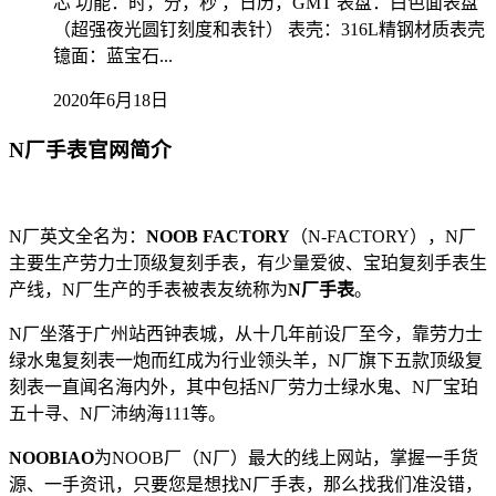
芯 功能：时，分，秒 ，日历，GMT 表盘：白色面表盘
（超强夜光圆钉刻度和表针） 表壳：316L精钢材质表壳
镱面：蓝宝石...
2020年6月18日
N厂手表官网简介
N厂英文全名为：
NOOB FACTORY
（N-FACTORY），N厂
主要生产劳力士顶级复刻手表，有少量爱彼、宝珀复刻手表生
产线，N厂生产的手表被表友统称为
N厂手表
。
N厂坐落于广州站西钟表城，从十几年前设厂至今，靠劳力士
绿水鬼复刻表一炮而红成为行业领头羊，N厂旗下五款顶级复
刻表一直闻名海内外，其中包括N厂劳力士绿水鬼、N厂宝珀
五十寻、N厂沛纳海111等。
NOOBIAO
为NOOB厂（N厂）最大的线上网站，掌握一手货
源、一手资讯，只要您是想找N厂手表，那么找我们准没错，