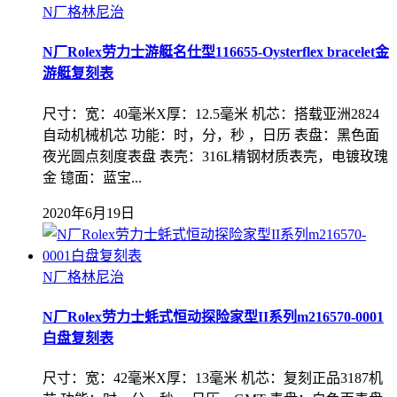
N厂格林尼治
N厂Rolex劳力士游艇名仕型116655-Oysterflex bracelet金
游艇复刻表
尺寸：宽：40毫米X厚：12.5毫米 机芯：搭载亚洲2824
自动机械机芯 功能：时，分，秒 ，日历 表盘：黑色面
夜光圆点刻度表盘 表壳：316L精钢材质表壳，电镀玫瑰
金 镱面：蓝宝...
2020年6月19日
N厂格林尼治
N厂Rolex劳力士蚝式恒动探险家型II系列m216570-0001
白盘复刻表
尺寸：宽：42毫米X厚：13毫米 机芯：复刻正品3187机