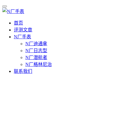
首页
评测文章
N厂手表
N厂迪通拿
N厂日志型
N厂潜航者
N厂格林尼治
联系我们