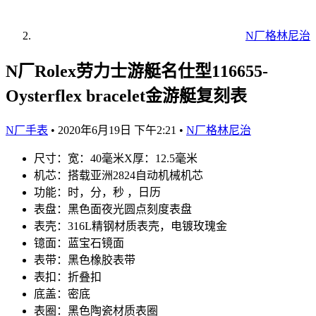
N厂格林尼治
N厂Rolex劳力士游艇名仕型116655-
Oysterflex bracelet金游艇复刻表
N厂手表
•
2020年6月19日 下午2:21
•
N厂格林尼治
尺寸：宽：40毫米X厚：12.5毫米
机芯：搭载亚洲2824自动机械机芯
功能：时，分，秒 ，日历
表盘：黑色面夜光圆点刻度表盘
表壳：316L精钢材质表壳，电镀玫瑰金
镱面：蓝宝石镜面
表带：黑色橡胶表带
表扣：折叠扣
底盖：密底
表圈：黑色陶瓷材质表圈