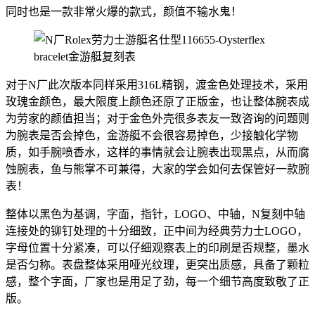
同时也是一款非常火爆的款式，颜值不输水鬼！
对于N厂此次版本同样采用316L精钢，渡金色处理技术，采用
玫瑰金颜色，最大限度上颜色还原了正版金，也让整体腕表成
为劳家的颜值担当；对于金色外壳很多表友一致咨询的问题则
为腕表是否会掉色，金游艇不会很容易掉色，少接触化学物
质，如手腕喷香水，这样的事情就会让腕表出现黑点，从而腐
蚀腕表，鱼与熊掌不可兼得，大家的学会如何去保管好一款腕
表！
整体以黑色为基调，字面，指针，LOGO、中轴，N复刻中轴
连接处的铆钉处理的十分细致，正中间为经典劳力士LOGO，
字母位置十分紧凑，可以仔细观察表上的印刷是否规整，墨水
是否匀称。表盘整体采用哑光纹理，更突出质感，具备了颗粒
感，整个字面，厂家也是用足了劲，每一个细节高度致敬了正
版。