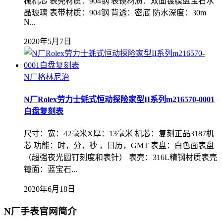
械机芯 表壳材质：904钢 表镜材质：双面镀膜蓝宝石水
晶玻璃 表带材质：904钢 背透：密底 防水深度：30m
N...
2020年5月7日
N厂格林尼治
N厂Rolex劳力士蚝式恒动探险家型II系列m216570-0001
白盘复刻表
尺寸：宽：42毫米X厚：13毫米 机芯：复刻正品3187机
芯 功能：时，分，秒 ，日历，GMT 表盘：白色面表盘
（超强夜光圆钉刻度和表针） 表壳：316L精钢材质表壳
镱面：蓝宝石...
2020年6月18日
N厂手表官网简介