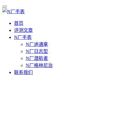
首页
评测文章
N厂手表
N厂迪通拿
N厂日志型
N厂潜航者
N厂格林尼治
联系我们