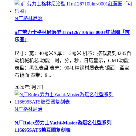
N厂格林尼治
n厂劳力士格林尼治型 II m126710blnr-0001红蓝圈「可
乐圈」
尺寸：宽：40毫米X厚：13毫米 机芯：搭载复刻3285自
动机械机芯 功能：时，分，秒，日历显示，GMT功能
表盘：黑色表盘 表壳：904L精钢材质表壳 镜面：蓝宝
石镜面 表带：9...
2020年5月7日
N厂格林尼治
N厂Rolex劳力士Yacht-Master游艇名仕型系列
116695SATS糖豆圈复刻表