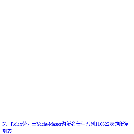
N厂Rolex劳力士Yacht-Master游艇名仕型系列116622灰游艇复
刻表